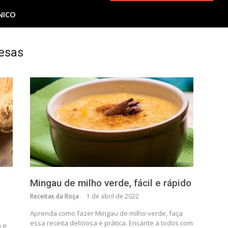
NICO
esas
Mingau de milho verde, fácil e rápido
Receitas da Roça
1 de abril de 2022
Aprenda como fazer Mingau de milho verde, faça
essa receita deliciosa e prática. Encante a todos com
 e