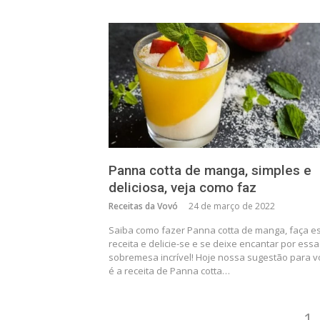
Panna cotta de manga, simples e
deliciosa, veja como faz
Receitas da Vovó
24 de março de 2022
Saiba como fazer Panna cotta de manga, faça e
receita e delicie-se e se deixe encantar por essa
sobremesa incrível! Hoje nossa sugestão para v
é a receita de Panna cotta…
Paginação
Pá
1