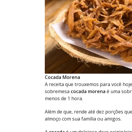
Cocada Morena
A receita que trouxemos para você hoje,
sobremesa
cocada morena
é uma sobre
menos de 1 hora.
Além de que, rende até dez porções qu
almoço com sua família ou amigos.
A
cocada
é um delicioso doce originário