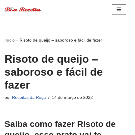
Pular
para
o
conteúdo
Início
»
Risoto de queijo – saboroso e fácil de fazer
Risoto de queijo –
saboroso e fácil de
fazer
por
Receitas da Roça
14 de março de 2022
Saiba como fazer Risoto de
queijo, esse prato vai te