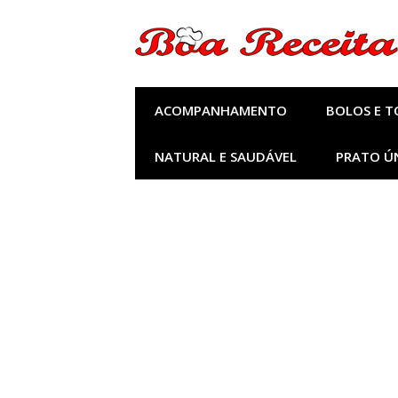
Pular
para
o
conteúdo
ACOMPANHAMENTO
BOLOS E T
NATURAL E SAUDÁVEL
PRATO Ú