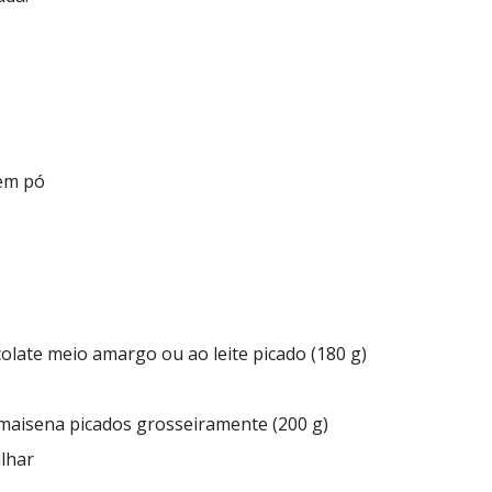
 em pó
colate meio amargo ou ao leite picado (180 g)
 maisena picados grosseiramente (200 g)
ilhar