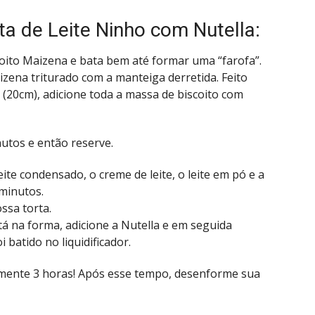
a de Leite Ninho com Nutella:
iscoito Maizena e bata bem até formar uma “farofa”.
zena triturado com a manteiga derretida. Feito
(20cm), adicione toda a massa de biscoito com
nutos e então reserve.
eite condensado, o creme de leite, o leite em pó e a
 minutos.
sa torta.
stá na forma, adicione a Nutella e em seguida
 batido no liquidificador.
amente 3 horas! Após esse tempo, desenforme sua