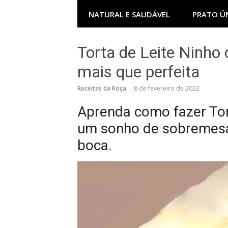
NATURAL E SAUDÁVEL
PRATO Ú
Torta de Leite Ninho
mais que perfeita
Receitas da Roça
8 de fevereiro de 2022
Aprenda como fazer Tor
um sonho de sobremesa
boca.