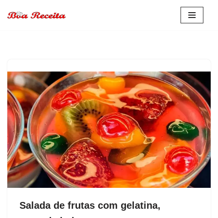
Pular
para
o
conteúdo
Salada de frutas com gelatina,